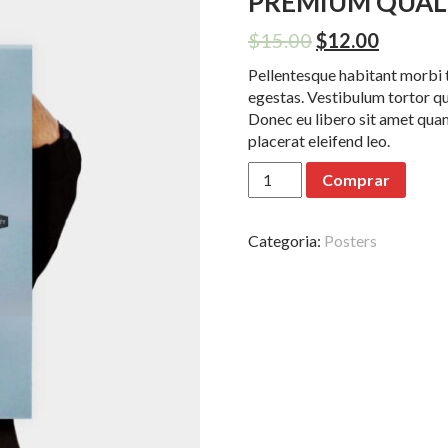
PREMIUM QUAL
$
15.00
$
12.00
Pellentesque habitant morbi t
egestas. Vestibulum tortor qua
Donec eu libero sit amet quam
placerat eleifend leo.
Premium
Comprar
Quality
quantidade
Categoria:
Posters