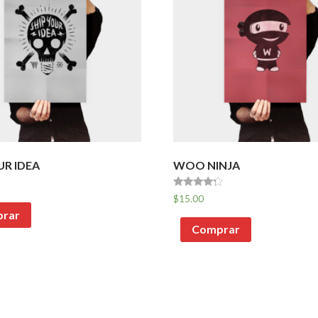
UR IDEA
WOO NINJA
Avaliação
$
15.00
4.00
rar
de 5
Comprar