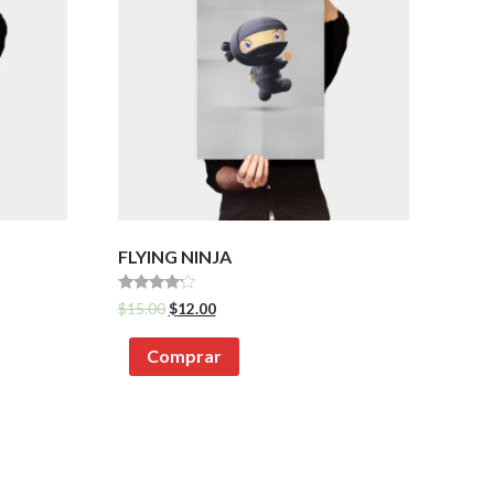
FLYING NINJA
Avaliação
$
15.00
$
12.00
4.00
de 5
Comprar